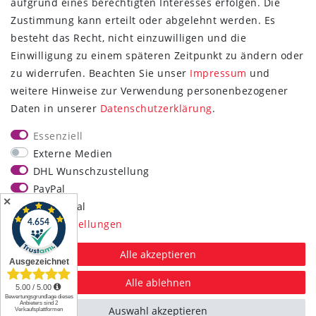
aufgrund eines berechtigten Interesses erfolgen. Die
ZAHLUNG & VERSAND
Zustimmung kann erteilt oder abgelehnt werden. Es
besteht das Recht, nicht einzuwilligen und die
Einwilligung zu einem späteren Zeitpunkt zu ändern oder
zu widerrufen. Beachten Sie unser
Impressum
und
weitere Hinweise zur Verwendung personenbezogener
UNSER VERSPRECHEN
Daten in unserer
Daten­schutz­erklärung
.
Wir beantworten jede E-Mail
Essenziell
innerhalb von 6 Stunden!
Externe Medien
An 7 Tagen die Woche, bis 22:00 Uhr!
DHL Wunschzustellung
sales@pulse120.de
PayPal
✕
Funktional
Unser Telefonsupport ist Montag-Freitag
Weitere Einstellungen
von 10:00 - 16:00 Uhr für Sie da.
Alle akzeptieren
Tel.: +49 (0) 6184 2058793
Alle ablehnen
Auswahl akzeptieren