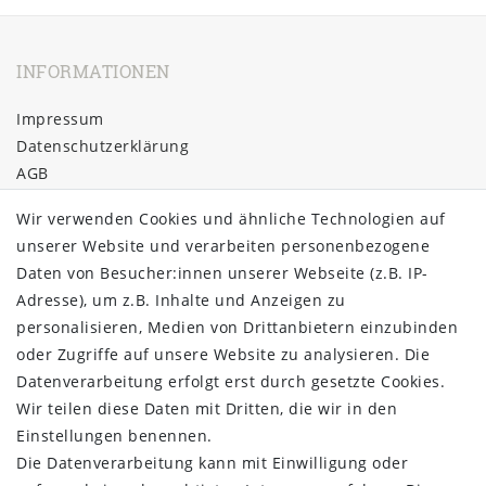
INFORMATIONEN
Impressum
Daten­schutz­erklärung
AGB
Barrierefreiheitserklärung
Wir verwenden Cookies und ähnliche Technologien auf
Widerrufs­recht
unserer Website und verarbeiten personenbezogene
Kontakt
Daten von Besucher:innen unserer Webseite (z.B. IP-
Vertrag widerrufen
Adresse), um z.B. Inhalte und Anzeigen zu
ÜBER UNS
personalisieren, Medien von Drittanbietern einzubinden
oder Zugriffe auf unsere Website zu analysieren. Die
Montage in Maintal / Hessen
Datenverarbeitung erfolgt erst durch gesetzte Cookies.
Täglicher Versand mit DHL
Wir teilen diese Daten mit Dritten, die wir in den
Versandkostenfrei ab 20€
Einstellungen benennen.
Same-Day Versand bei Zahlungseingang bis 13:00 Uhr
Die Datenverarbeitung kann mit Einwilligung oder