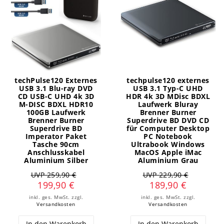
techPulse120 Externes
techpulse120 externes
USB 3.1 Blu-ray DVD
USB 3.1 Typ-C UHD
CD USB-C UHD 4k 3D
HDR 4k 3D MDisc BDXL
M-DISC BDXL HDR10
Laufwerk Bluray
100GB Laufwerk
Brenner Burner
Brenner Burner
Superdrive BD DVD CD
Superdrive BD
für Computer Desktop
Imperator Paket
PC Notebook
Tasche 90cm
Ultrabook Windows
Anschlusskabel
MacOS Apple iMac
Aluminium Silber
Aluminium Grau
UVP 259,90 €
UVP 229,90 €
199,90 €
189,90 €
inkl. ges. MwSt.
zzgl.
inkl. ges. MwSt.
zzgl.
Versandkosten
Versandkosten
In den Warenkorb
In den Warenkorb