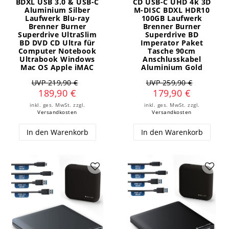
BDXL USB 3.0 & USB-C
CD USB-C UHD 4k 3D
Aluminium Silber
M-DISC BDXL HDR10
Laufwerk Blu-ray
100GB Laufwerk
Brenner Burner
Brenner Burner
Superdrive UltraSlim
Superdrive BD
BD DVD CD Ultra für
Imperator Paket
Computer Notebook
Tasche 90cm
Ultrabook Windows
Anschlusskabel
Mac OS Apple iMAC
Aluminium Gold
UVP 219,90 €
UVP 259,90 €
189,90 €
179,90 €
inkl. ges. MwSt.
zzgl.
inkl. ges. MwSt.
zzgl.
Versandkosten
Versandkosten
In den Warenkorb
In den Warenkorb