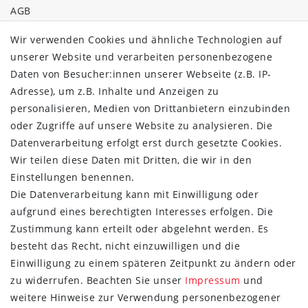
AGB
Barrierefreiheitserklärung
Wir verwenden Cookies und ähnliche Technologien auf
Widerrufs­recht
unserer Website und verarbeiten personenbezogene
Kontakt
Daten von Besucher:innen unserer Webseite (z.B. IP-
Vertrag widerrufen
Adresse), um z.B. Inhalte und Anzeigen zu
ÜBER UNS
personalisieren, Medien von Drittanbietern einzubinden
oder Zugriffe auf unsere Website zu analysieren. Die
Montage in Maintal / Hessen
Datenverarbeitung erfolgt erst durch gesetzte Cookies.
Täglicher Versand mit DHL
Wir teilen diese Daten mit Dritten, die wir in den
Versandkostenfrei ab 20€
Einstellungen benennen.
Same-Day Versand bei Zahlungseingang bis 13:00 Uhr
Die Datenverarbeitung kann mit Einwilligung oder
aufgrund eines berechtigten Interesses erfolgen. Die
ZAHLUNG & VERSAND
Zustimmung kann erteilt oder abgelehnt werden. Es
besteht das Recht, nicht einzuwilligen und die
Einwilligung zu einem späteren Zeitpunkt zu ändern oder
zu widerrufen. Beachten Sie unser
Impressum
und
weitere Hinweise zur Verwendung personenbezogener
UNSER VERSPRECHEN