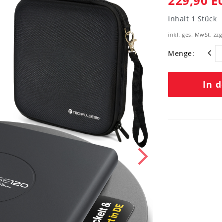
229,90 E
Inhalt
1
Stück
inkl. ges. MwSt. zzg
Menge:
In 