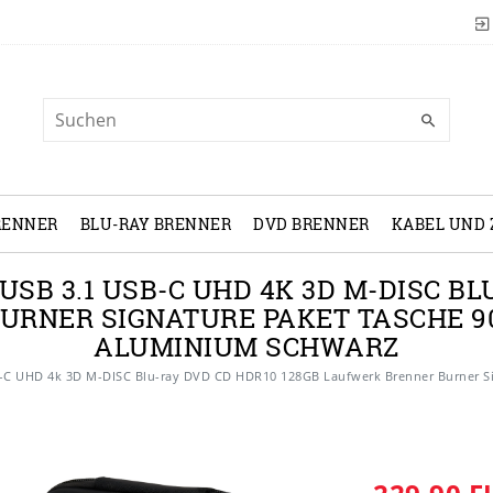
RENNER
BLU-RAY BRENNER
DVD BRENNER
KABEL UND
SB 3.1 USB-C UHD 4K 3D M-DISC BL
URNER SIGNATURE PAKET TASCHE 
ALUMINIUM SCHWARZ
B-C UHD 4k 3D M-DISC Blu-ray DVD CD HDR10 128GB Laufwerk Brenner Burner S