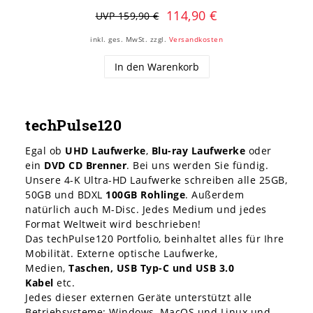
114,90 €
UVP 159,90 €
inkl. ges. MwSt.
zzgl.
Versandkosten
In den Warenkorb
techPulse120
Egal ob
UHD Laufwerke
,
Blu-ray Laufwerk
e
oder
ein
DVD CD Brenner
. Bei uns werden Sie fündig.
Unsere 4-K Ultra-HD Laufwerke schreiben alle 25GB,
50GB und BDXL
100GB Rohlinge
. Außerdem
natürlich auch M-Disc. Jedes Medium und jedes
Format Weltweit wird beschrieben!
Das techPulse120 Portfolio, beinhaltet alles für Ihre
Mobilität. Externe optische Laufwerke,
Medien,
Taschen, USB Typ-C und USB 3.0
Kabel
etc.
Jedes dieser externen Geräte unterstützt alle
Betriebsysteme: Windows, MacOS und Linux und