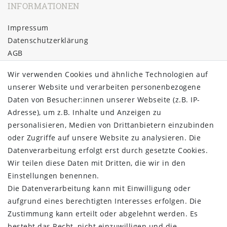
INFORMATIONEN
Impressum
Daten­schutz­erklärung
AGB
Barrierefreiheitserklärung
Wir verwenden Cookies und ähnliche Technologien auf
Widerrufs­recht
unserer Website und verarbeiten personenbezogene
Kontakt
Daten von Besucher:innen unserer Webseite (z.B. IP-
Vertrag widerrufen
Adresse), um z.B. Inhalte und Anzeigen zu
personalisieren, Medien von Drittanbietern einzubinden
ÜBER UNS
oder Zugriffe auf unsere Website zu analysieren. Die
Montage in Maintal / Hessen
Datenverarbeitung erfolgt erst durch gesetzte Cookies.
Täglicher Versand mit DHL
Wir teilen diese Daten mit Dritten, die wir in den
Versandkostenfrei ab 20€
Einstellungen benennen.
Same-Day Versand bei Zahlungseingang bis 13:00 Uhr
Die Datenverarbeitung kann mit Einwilligung oder
aufgrund eines berechtigten Interesses erfolgen. Die
ZAHLUNG & VERSAND
Zustimmung kann erteilt oder abgelehnt werden. Es
besteht das Recht, nicht einzuwilligen und die