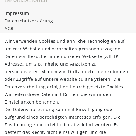
Impressum
Daten­schutz­erklärung
AGB
Barrierefreiheitserklärung
Wir verwenden Cookies und ähnliche Technologien auf
Widerrufs­recht
unserer Website und verarbeiten personenbezogene
Kontakt
Daten von Besucher:innen unserer Webseite (z.B. IP-
Vertrag widerrufen
Adresse), um z.B. Inhalte und Anzeigen zu
ÜBER UNS
personalisieren, Medien von Drittanbietern einzubinden
oder Zugriffe auf unsere Website zu analysieren. Die
Montage in Maintal / Hessen
Datenverarbeitung erfolgt erst durch gesetzte Cookies.
Täglicher Versand mit DHL
Wir teilen diese Daten mit Dritten, die wir in den
Versandkostenfrei ab 20€
Einstellungen benennen.
Same-Day Versand bei Zahlungseingang bis 13:00 Uhr
Die Datenverarbeitung kann mit Einwilligung oder
aufgrund eines berechtigten Interesses erfolgen. Die
ZAHLUNG & VERSAND
Zustimmung kann erteilt oder abgelehnt werden. Es
besteht das Recht, nicht einzuwilligen und die