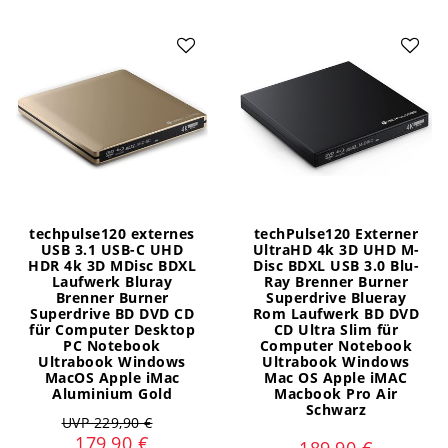
techpulse120 externes
techPulse120 Externer
USB 3.1 USB-C UHD
UltraHD 4k 3D UHD M-
HDR 4k 3D MDisc BDXL
Disc BDXL USB 3.0 Blu-
Laufwerk Bluray
Ray Brenner Burner
Brenner Burner
Superdrive Blueray
Superdrive BD DVD CD
Rom Laufwerk BD DVD
für Computer Desktop
CD Ultra Slim für
PC Notebook
Computer Notebook
Ultrabook Windows
Ultrabook Windows
MacOS Apple iMac
Mac OS Apple iMAC
Aluminium Gold
Macbook Pro Air
Schwarz
UVP 229,90 €
179,90 €