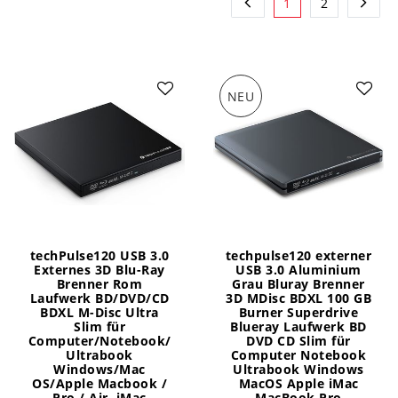
1
2
NEU
techPulse120 USB 3.0
techpulse120 externer
Externes 3D Blu-Ray
USB 3.0 Aluminium
Brenner Rom
Grau Bluray Brenner
Laufwerk BD/DVD/CD
3D MDisc BDXL 100 GB
BDXL M-Disc Ultra
Burner Superdrive
Slim für
Blueray Laufwerk BD
Computer/Notebook/
DVD CD Slim für
Ultrabook
Computer Notebook
Windows/Mac
Ultrabook Windows
OS/Apple Macbook /
MacOS Apple iMac
Pro / Air, iMac
MacBook Pro