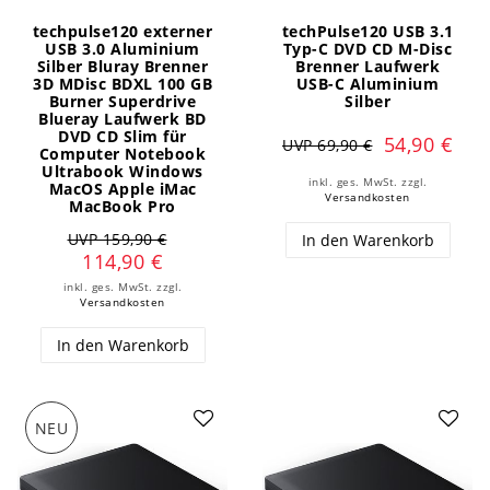
techpulse120 externer
techPulse120 USB 3.1
USB 3.0 Aluminium
Typ-C DVD CD M-Disc
Silber Bluray Brenner
Brenner Laufwerk
3D MDisc BDXL 100 GB
USB-C Aluminium
Burner Superdrive
Silber
Blueray Laufwerk BD
DVD CD Slim für
54,90 €
UVP 69,90 €
Computer Notebook
Ultrabook Windows
inkl. ges. MwSt.
zzgl.
MacOS Apple iMac
Versandkosten
MacBook Pro
UVP 159,90 €
In den Warenkorb
114,90 €
inkl. ges. MwSt.
zzgl.
Versandkosten
In den Warenkorb
NEU