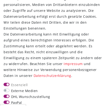
personalisieren, Medien von Drittanbietern einzubinden
ÜBER UNS
oder Zugriffe auf unsere Website zu analysieren. Die
Montage in Maintal / Hessen
Datenverarbeitung erfolgt erst durch gesetzte Cookies.
Täglicher Versand mit DHL
Wir teilen diese Daten mit Dritten, die wir in den
Versandkostenfrei ab 20€
Einstellungen benennen.
Same-Day Versand bei Zahlungseingang bis 13:00 Uhr
Die Datenverarbeitung kann mit Einwilligung oder
aufgrund eines berechtigten Interesses erfolgen. Die
ZAHLUNG & VERSAND
Zustimmung kann erteilt oder abgelehnt werden. Es
besteht das Recht, nicht einzuwilligen und die
Einwilligung zu einem späteren Zeitpunkt zu ändern oder
zu widerrufen. Beachten Sie unser
Impressum
und
weitere Hinweise zur Verwendung personenbezogener
UNSER VERSPRECHEN
Daten in unserer
Daten­schutz­erklärung
.
Wir beantworten jede E-Mail
Essenziell
innerhalb von 6 Stunden!
Externe Medien
DHL Wunschzustellung
An 7 Tagen die Woche, bis 22:00 Uhr!
PayPal
sales@pulse120.de