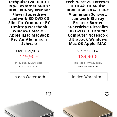
techpulse120 USB 3.1
techPulse120 Externes
Typ-C externer M-Disc
UHD 4k 3D M-Disc
BDXL Blu-ray Brenner
BDXL USB 3.0 & USB-C
Player Superdrive
Aluminium Schwarz
Laufwerk BD DVD CD
Laufwerk Blu-ray
Slim für Computer PC
Brenner Burner
Desktop Notebook
Superdrive UltraSlim
Windows Mac OS
BD DVD CD Ultra für
Apple iMac MacBook
Computer Notebook
Pro Air Aluminium
Ultrabook Windows
Schwarz
Mac OS Apple iMAC
UVP 169,90 €
UVP 219,90 €
119,90 €
189,90 €
inkl. ges. MwSt.
zzgl.
inkl. ges. MwSt.
zzgl.
Versandkosten
Versandkosten
In den Warenkorb
In den Warenkorb