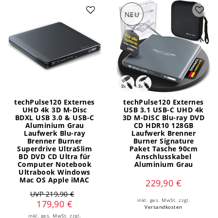
NEU
techPulse120 Externes
techPulse120 Externes
UHD 4k 3D M-Disc
USB 3.1 USB-C UHD 4k
BDXL USB 3.0 & USB-C
3D M-DISC Blu-ray DVD
Aluminium Grau
CD HDR10 128GB
Laufwerk Blu-ray
Laufwerk Brenner
Brenner Burner
Burner Signature
Superdrive UltraSlim
Paket Tasche 90cm
BD DVD CD Ultra für
Anschlusskabel
Computer Notebook
Aluminium Grau
Ultrabook Windows
Mac OS Apple iMAC
229,90 €
UVP 219,90 €
inkl. ges. MwSt.
zzgl.
179,90 €
Versandkosten
inkl. ges. MwSt.
zzgl.