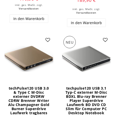
189,90 €
inkl. ges. MwSt.
zzgl.
Versandkosten
inkl. ges. MwSt.
zzgl.
Versandkosten
In den Warenkorb
In den Warenkorb
NEU
techPulse120 USB 3.0
techpulse120 USB 3.1
& Type C M-Disc
Typ-C externer M-Disc
externer DVDRW
BDXL Blu-ray Brenner
CDRW Brenner Writer
Player Superdrive
Alu Champagner Gold
Laufwerk BD DVD CD
Burner Superdrive
Slim für Computer PC
Laufwerk tragbares
Desktop Notebook