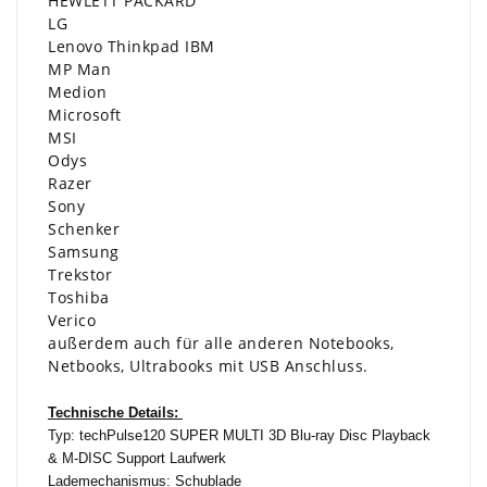
HEWLETT PACKARD
LG
Lenovo Thinkpad IBM
MP Man
Medion
Microsoft
MSI
Odys
Razer
Sony
Schenker
Samsung
Trekstor
Toshiba
Verico
außerdem auch für alle anderen Notebooks,
Netbooks, Ultrabooks mit USB Anschluss.
Technische Details:
Typ: techPulse120 SUPER MULTI 3D Blu-ray Disc Playback
& M-DISC Support Laufwerk
Lademechanismus: Schublade