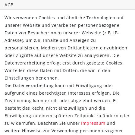
AGB
Barrierefreiheitserklärung
Wir verwenden Cookies und ähnliche Technologien auf
Widerrufs­recht
unserer Website und verarbeiten personenbezogene
Kontakt
Daten von Besucher:innen unserer Webseite (z.B. IP-
Vertrag widerrufen
Adresse), um z.B. Inhalte und Anzeigen zu
ÜBER UNS
personalisieren, Medien von Drittanbietern einzubinden
oder Zugriffe auf unsere Website zu analysieren. Die
Montage in Maintal / Hessen
Datenverarbeitung erfolgt erst durch gesetzte Cookies.
Täglicher Versand mit DHL
Wir teilen diese Daten mit Dritten, die wir in den
Versandkostenfrei ab 20€
Einstellungen benennen.
Same-Day Versand bei Zahlungseingang bis 13:00 Uhr
Die Datenverarbeitung kann mit Einwilligung oder
aufgrund eines berechtigten Interesses erfolgen. Die
ZAHLUNG & VERSAND
Zustimmung kann erteilt oder abgelehnt werden. Es
besteht das Recht, nicht einzuwilligen und die
Einwilligung zu einem späteren Zeitpunkt zu ändern oder
zu widerrufen. Beachten Sie unser
Impressum
und
weitere Hinweise zur Verwendung personenbezogener
UNSER VERSPRECHEN