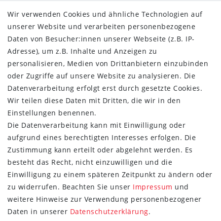
Barrierefreiheitserklärung
Wir verwenden Cookies und ähnliche Technologien auf
Widerrufs­recht
unserer Website und verarbeiten personenbezogene
Kontakt
Daten von Besucher:innen unserer Webseite (z.B. IP-
Vertrag widerrufen
Adresse), um z.B. Inhalte und Anzeigen zu
ÜBER UNS
personalisieren, Medien von Drittanbietern einzubinden
oder Zugriffe auf unsere Website zu analysieren. Die
Montage in Maintal / Hessen
Datenverarbeitung erfolgt erst durch gesetzte Cookies.
Täglicher Versand mit DHL
Wir teilen diese Daten mit Dritten, die wir in den
Versandkostenfrei ab 20€
Einstellungen benennen.
Same-Day Versand bei Zahlungseingang bis 13:00 Uhr
Die Datenverarbeitung kann mit Einwilligung oder
aufgrund eines berechtigten Interesses erfolgen. Die
ZAHLUNG & VERSAND
Zustimmung kann erteilt oder abgelehnt werden. Es
besteht das Recht, nicht einzuwilligen und die
Einwilligung zu einem späteren Zeitpunkt zu ändern oder
zu widerrufen. Beachten Sie unser
Impressum
und
weitere Hinweise zur Verwendung personenbezogener
UNSER VERSPRECHEN
Daten in unserer
Daten­schutz­erklärung
.