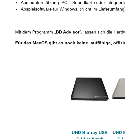
Audiounterstützung: PCI –Soundkarte oder integrierte Soun
Abspielsoftware für Windows. (Nicht im Lieferumfang)
Mit dem Programm „
BD Advisor
“, lassen sich die Hardwarean
Für das MacOS gibt es noch keine lauffähige, offizielle A
UHD Blu-ray USB
UHD Blu-ra