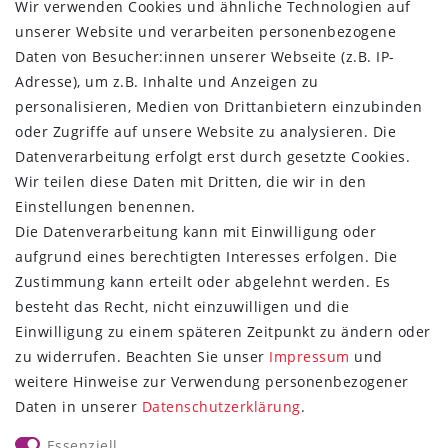
Wir verwenden Cookies und ähnliche Technologien auf
Widerrufs­recht
unserer Website und verarbeiten personenbezogene
Kontakt
Daten von Besucher:innen unserer Webseite (z.B. IP-
Vertrag widerrufen
Adresse), um z.B. Inhalte und Anzeigen zu
ÜBER UNS
personalisieren, Medien von Drittanbietern einzubinden
oder Zugriffe auf unsere Website zu analysieren. Die
Montage in Maintal / Hessen
Datenverarbeitung erfolgt erst durch gesetzte Cookies.
Täglicher Versand mit DHL
Wir teilen diese Daten mit Dritten, die wir in den
Versandkostenfrei ab 20€
Einstellungen benennen.
Same-Day Versand bei Zahlungseingang bis 13:00 Uhr
Die Datenverarbeitung kann mit Einwilligung oder
aufgrund eines berechtigten Interesses erfolgen. Die
ZAHLUNG & VERSAND
Zustimmung kann erteilt oder abgelehnt werden. Es
besteht das Recht, nicht einzuwilligen und die
Einwilligung zu einem späteren Zeitpunkt zu ändern oder
zu widerrufen. Beachten Sie unser
Impressum
und
weitere Hinweise zur Verwendung personenbezogener
UNSER VERSPRECHEN
Daten in unserer
Daten­schutz­erklärung
.
Wir beantworten jede E-Mail
Essenziell