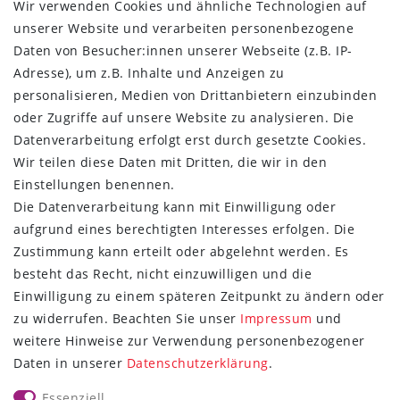
Wir verwenden Cookies und ähnliche Technologien auf
Widerrufs­recht
unserer Website und verarbeiten personenbezogene
Kontakt
Daten von Besucher:innen unserer Webseite (z.B. IP-
Vertrag widerrufen
Adresse), um z.B. Inhalte und Anzeigen zu
ÜBER UNS
personalisieren, Medien von Drittanbietern einzubinden
oder Zugriffe auf unsere Website zu analysieren. Die
Montage in Maintal / Hessen
Datenverarbeitung erfolgt erst durch gesetzte Cookies.
Täglicher Versand mit DHL
Wir teilen diese Daten mit Dritten, die wir in den
Versandkostenfrei ab 20€
Einstellungen benennen.
Same-Day Versand bei Zahlungseingang bis 13:00 Uhr
Die Datenverarbeitung kann mit Einwilligung oder
aufgrund eines berechtigten Interesses erfolgen. Die
ZAHLUNG & VERSAND
Zustimmung kann erteilt oder abgelehnt werden. Es
besteht das Recht, nicht einzuwilligen und die
Einwilligung zu einem späteren Zeitpunkt zu ändern oder
zu widerrufen. Beachten Sie unser
Impressum
und
weitere Hinweise zur Verwendung personenbezogener
UNSER VERSPRECHEN
Daten in unserer
Daten­schutz­erklärung
.
Wir beantworten jede E-Mail
Essenziell