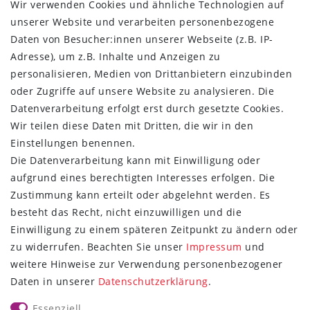
Wir verwenden Cookies und ähnliche Technologien auf
Widerrufs­recht
unserer Website und verarbeiten personenbezogene
Kontakt
Daten von Besucher:innen unserer Webseite (z.B. IP-
Vertrag widerrufen
Adresse), um z.B. Inhalte und Anzeigen zu
ÜBER UNS
personalisieren, Medien von Drittanbietern einzubinden
oder Zugriffe auf unsere Website zu analysieren. Die
Montage in Maintal / Hessen
Datenverarbeitung erfolgt erst durch gesetzte Cookies.
Täglicher Versand mit DHL
Wir teilen diese Daten mit Dritten, die wir in den
Versandkostenfrei ab 20€
Einstellungen benennen.
Same-Day Versand bei Zahlungseingang bis 13:00 Uhr
Die Datenverarbeitung kann mit Einwilligung oder
aufgrund eines berechtigten Interesses erfolgen. Die
ZAHLUNG & VERSAND
Zustimmung kann erteilt oder abgelehnt werden. Es
besteht das Recht, nicht einzuwilligen und die
Einwilligung zu einem späteren Zeitpunkt zu ändern oder
zu widerrufen. Beachten Sie unser
Impressum
und
weitere Hinweise zur Verwendung personenbezogener
UNSER VERSPRECHEN
Daten in unserer
Daten­schutz­erklärung
.
Wir beantworten jede E-Mail
Essenziell