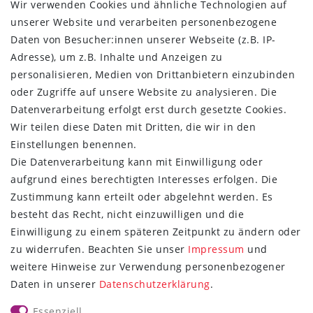
Wir verwenden Cookies und ähnliche Technologien auf
Widerrufs­recht
unserer Website und verarbeiten personenbezogene
Kontakt
Daten von Besucher:innen unserer Webseite (z.B. IP-
Vertrag widerrufen
Adresse), um z.B. Inhalte und Anzeigen zu
ÜBER UNS
personalisieren, Medien von Drittanbietern einzubinden
oder Zugriffe auf unsere Website zu analysieren. Die
Montage in Maintal / Hessen
Datenverarbeitung erfolgt erst durch gesetzte Cookies.
Täglicher Versand mit DHL
Wir teilen diese Daten mit Dritten, die wir in den
Versandkostenfrei ab 20€
Einstellungen benennen.
Same-Day Versand bei Zahlungseingang bis 13:00 Uhr
Die Datenverarbeitung kann mit Einwilligung oder
aufgrund eines berechtigten Interesses erfolgen. Die
ZAHLUNG & VERSAND
Zustimmung kann erteilt oder abgelehnt werden. Es
besteht das Recht, nicht einzuwilligen und die
Einwilligung zu einem späteren Zeitpunkt zu ändern oder
zu widerrufen. Beachten Sie unser
Impressum
und
weitere Hinweise zur Verwendung personenbezogener
UNSER VERSPRECHEN
Daten in unserer
Daten­schutz­erklärung
.
Wir beantworten jede E-Mail
Essenziell