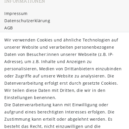
INFORMATIONEN
Impressum
Daten­schutz­erklärung
AGB
Barrierefreiheitserklärung
Wir verwenden Cookies und ähnliche Technologien auf
Widerrufs­recht
unserer Website und verarbeiten personenbezogene
Kontakt
Daten von Besucher:innen unserer Webseite (z.B. IP-
Vertrag widerrufen
Adresse), um z.B. Inhalte und Anzeigen zu
ÜBER UNS
personalisieren, Medien von Drittanbietern einzubinden
oder Zugriffe auf unsere Website zu analysieren. Die
Montage in Maintal / Hessen
Datenverarbeitung erfolgt erst durch gesetzte Cookies.
Täglicher Versand mit DHL
Wir teilen diese Daten mit Dritten, die wir in den
Versandkostenfrei ab 20€
Einstellungen benennen.
Same-Day Versand bei Zahlungseingang bis 13:00 Uhr
Die Datenverarbeitung kann mit Einwilligung oder
aufgrund eines berechtigten Interesses erfolgen. Die
ZAHLUNG & VERSAND
Zustimmung kann erteilt oder abgelehnt werden. Es
besteht das Recht, nicht einzuwilligen und die