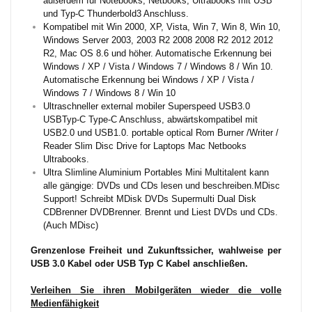
außerdem für Notebooks, Netbooks, Ultrabooks mit USB
und Typ-C Thunderbold3 Anschluss.
Kompatibel mit Win 2000, XP, Vista, Win 7, Win 8, Win 10,
Windows Server 2003, 2003 R2 2008 2008 R2 2012 2012
R2, Mac OS 8.6 und höher. Automatische Erkennung bei
Windows / XP / Vista / Windows 7 / Windows 8 / Win 10.
Automatische Erkennung bei Windows / XP / Vista /
Windows 7 / Windows 8 / Win 10
Ultraschneller external mobiler Superspeed USB3.0
USBTyp-C Type-C Anschluss, abwärtskompatibel mit
USB2.0 und USB1.0. portable optical Rom Burner /Writer /
Reader Slim Disc Drive for Laptops Mac Netbooks
Ultrabooks.
Ultra Slimline Aluminium Portables Mini Multitalent kann
alle gängige: DVDs und CDs lesen und beschreiben.MDisc
Support! Schreibt MDisk DVDs Supermulti Dual Disk
CDBrenner DVDBrenner. Brennt und Liest DVDs und CDs.
(Auch MDisc)
Grenzenlose Freiheit und Zukunftssicher, wahlweise per
USB 3.0 Kabel oder USB Typ C Kabel anschließen.
Verleihen Sie ihren Mobilgeräten wieder die volle
Medienfähigkeit