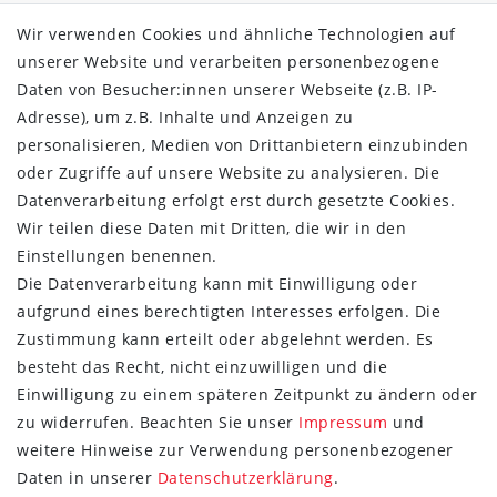
Barrierefreiheitserklärung
Wir verwenden Cookies und ähnliche Technologien auf
Widerrufs­recht
unserer Website und verarbeiten personenbezogene
Kontakt
Daten von Besucher:innen unserer Webseite (z.B. IP-
Vertrag widerrufen
Adresse), um z.B. Inhalte und Anzeigen zu
ÜBER UNS
personalisieren, Medien von Drittanbietern einzubinden
oder Zugriffe auf unsere Website zu analysieren. Die
Montage in Maintal / Hessen
Datenverarbeitung erfolgt erst durch gesetzte Cookies.
Täglicher Versand mit DHL
Wir teilen diese Daten mit Dritten, die wir in den
Versandkostenfrei ab 20€
Einstellungen benennen.
Same-Day Versand bei Zahlungseingang bis 13:00 Uhr
Die Datenverarbeitung kann mit Einwilligung oder
aufgrund eines berechtigten Interesses erfolgen. Die
ZAHLUNG & VERSAND
Zustimmung kann erteilt oder abgelehnt werden. Es
besteht das Recht, nicht einzuwilligen und die
Einwilligung zu einem späteren Zeitpunkt zu ändern oder
zu widerrufen. Beachten Sie unser
Impressum
und
weitere Hinweise zur Verwendung personenbezogener
UNSER VERSPRECHEN
Daten in unserer
Daten­schutz­erklärung
.