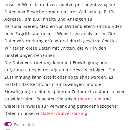
unserer Website und verarbeiten personenbezogene
Kontakt
Daten von Besucher:innen unserer Webseite (z.B. IP-
Vertrag widerrufen
Adresse), um z.B. Inhalte und Anzeigen zu
ÜBER UNS
personalisieren, Medien von Drittanbietern einzubinden
oder Zugriffe auf unsere Website zu analysieren. Die
Montage in Maintal / Hessen
Datenverarbeitung erfolgt erst durch gesetzte Cookies.
Täglicher Versand mit DHL
Wir teilen diese Daten mit Dritten, die wir in den
Versandkostenfrei ab 20€
Einstellungen benennen.
Same-Day Versand bei Zahlungseingang bis 13:00 Uhr
Die Datenverarbeitung kann mit Einwilligung oder
aufgrund eines berechtigten Interesses erfolgen. Die
ZAHLUNG & VERSAND
Zustimmung kann erteilt oder abgelehnt werden. Es
besteht das Recht, nicht einzuwilligen und die
Einwilligung zu einem späteren Zeitpunkt zu ändern oder
zu widerrufen. Beachten Sie unser
Impressum
und
weitere Hinweise zur Verwendung personenbezogener
UNSER VERSPRECHEN
Daten in unserer
Daten­schutz­erklärung
.
Wir beantworten jede E-Mail
Essenziell
innerhalb von 6 Stunden!