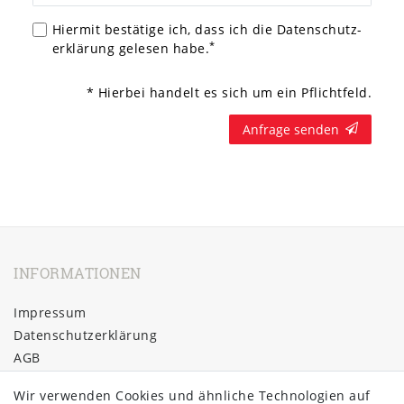
Hiermit bestätige ich, dass ich die
Daten­schutz­
*
erklärung
gelesen habe.
* Hierbei handelt es sich um ein Pflichtfeld.
Anfrage senden
INFORMATIONEN
Impressum
Daten­schutz­erklärung
AGB
Barrierefreiheitserklärung
Wir verwenden Cookies und ähnliche Technologien auf
Widerrufs­recht