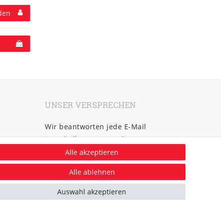
den
UNSER VERSPRECHEN
Wir beantworten jede E-Mail
innerhalb von 6 Stunden!
Alle akzeptieren
An 7 Tagen die Woche, bis 22:00 Uhr!
sales@pulse120.de
Alle ablehnen
Unser Telefonsupport ist Montag-
Auswahl akzeptieren
Freitag
von 10:00 - 16:00 Uhr für Sie da.