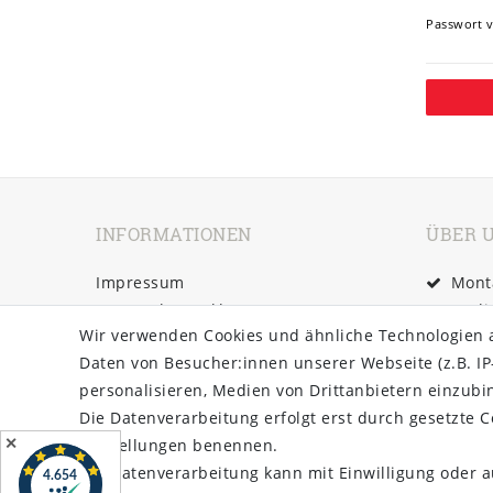
Passwort v
INFORMATIONEN
ÜBER 
Impressum
Monta
Daten­schutz­erklärung
Tägli
Wir verwenden Cookies und ähnliche Technologien 
AGB
Versa
Daten von Besucher:innen unserer Webseite (z.B. IP
Barrierefreiheitserklärung
personalisieren, Medien von Drittanbietern einzubi
Widerrufs­recht
Same-Da
Die Datenverarbeitung erfolgt erst durch gesetzte Co
Kontakt
Zahlung
✕
Einstellungen benennen.
Vertrag widerrufen
Die Datenverarbeitung kann mit Einwilligung oder a