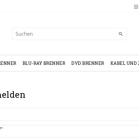
RENNER
BLU-RAY BRENNER
DVD BRENNER
KABEL UND
elden
T*