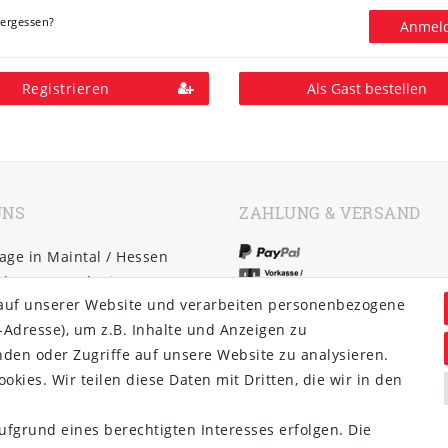
ergessen?
Anmel
Registrieren
Als Gast bestellen
UNS
ZAHLUNG & VERSAND
ge in Maintal / Hessen
cher Versand mit DHL
auf unserer Website und verarbeiten personenbezogene
ndkostenfrei ab 20€
-Adresse), um z.B. Inhalte und Anzeigen zu
nden oder Zugriffe auf unsere Website zu analysieren.
y Versand bei
okies. Wir teilen diese Daten mit Dritten, die wir in den
seingang bis 13:00 Uhr
ufgrund eines berechtigten Interesses erfolgen. Die