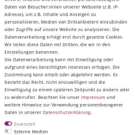
Kontakt
Daten von Besucher:innen unserer Webseite (z.B. IP-
Vertrag widerrufen
Adresse), um z.B. Inhalte und Anzeigen zu
ÜBER UNS
personalisieren, Medien von Drittanbietern einzubinden
oder Zugriffe auf unsere Website zu analysieren. Die
Montage in Maintal / Hessen
Datenverarbeitung erfolgt erst durch gesetzte Cookies.
Täglicher Versand mit DHL
Wir teilen diese Daten mit Dritten, die wir in den
Versandkostenfrei ab 20€
Einstellungen benennen.
Same-Day Versand bei Zahlungseingang bis 13:00 Uhr
Die Datenverarbeitung kann mit Einwilligung oder
aufgrund eines berechtigten Interesses erfolgen. Die
ZAHLUNG & VERSAND
Zustimmung kann erteilt oder abgelehnt werden. Es
besteht das Recht, nicht einzuwilligen und die
Einwilligung zu einem späteren Zeitpunkt zu ändern oder
zu widerrufen. Beachten Sie unser
Impressum
und
weitere Hinweise zur Verwendung personenbezogener
UNSER VERSPRECHEN
Daten in unserer
Daten­schutz­erklärung
.
Wir beantworten jede E-Mail
Essenziell
innerhalb von 6 Stunden!
Externe Medien