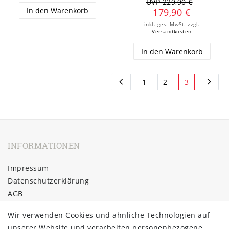
UVP 229,90 €
In den Warenkorb
179,90 €
inkl. ges. MwSt.
zzgl.
Versandkosten
In den Warenkorb
1
2
3
INFORMATIONEN
Impressum
Daten­schutz­erklärung
AGB
Barrierefreiheitserklärung
Wir verwenden Cookies und ähnliche Technologien auf
Widerrufs­recht
unserer Website und verarbeiten personenbezogene