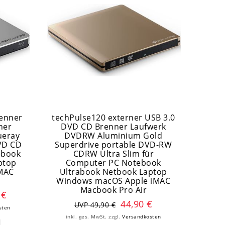
renner
techPulse120 externer USB 3.0
ner
DVD CD Brenner Laufwerk
ueray
DVDRW Aluminium Gold
VD CD
Superdrive portable DVD-RW
ebook
CDRW Ultra Slim für
ptop
Computer PC Notebook
iMAC
Ultrabook Netbook Laptop
Windows macOS Apple iMAC
Macbook Pro Air
 €
44,90 €
UVP 49,90 €
sten
inkl. ges. MwSt.
zzgl.
Versandkosten