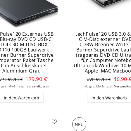
Pulse120 Externes USB
techPulse120 USB 3.0 &
 Blu-ray DVD CD USB-C
C M-Disc externer D
D 4k 3D M-DISC BDXL
CDRW Brenner Writer
R10 100GB Laufwerk
Burner Superdrive Lau
ner Burner Superdrive
tragbares DVD CD Ultra
mperator Paket Tasche
für Computer Noteb
0cm Anschlusskabel
Ultrabook Windows 10 
Aluminium Grau
Apple iMAC Macbo
179,90 €
46,90 
VP 259,90 €
UVP 59,90 €
. ges. MwSt.
zzgl.
Versandkosten
inkl. ges. MwSt.
zzgl.
Versandko
In den Warenkorb
In den Warenkorb
NEU