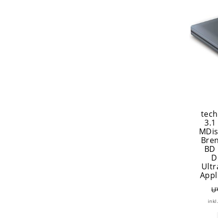
tech
3.1
MDis
Bren
BD 
D
Ult
Appl
U
inkl