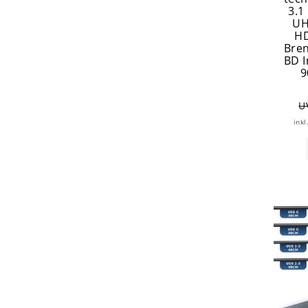
3.1
UH
HD
Bren
BD I
9
U
inkl