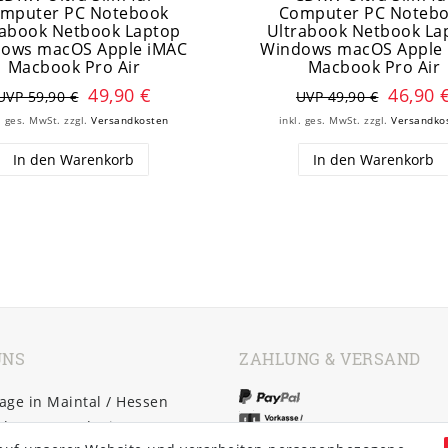
mputer PC Notebook
Computer PC Noteb
rabook Netbook Laptop
Ultrabook Netbook La
ows macOS Apple iMAC
Windows macOS Apple
Macbook Pro Air
Macbook Pro Air
49,90 €
46,90 
UVP 59,90 €
UVP 49,90 €
. ges. MwSt.
zzgl.
Versandkosten
inkl. ges. MwSt.
zzgl.
Versandko
In den Warenkorb
In den Warenkorb
UNS
ZAHLUNG & VERSAND
ge in Maintal / Hessen
cher Versand mit DHL