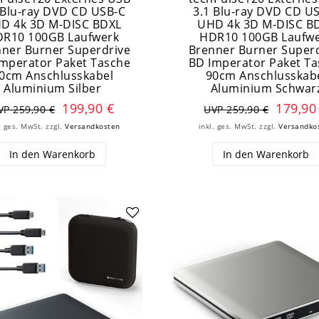
 Blu-ray DVD CD USB-C
3.1 Blu-ray DVD CD U
D 4k 3D M-DISC BDXL
UHD 4k 3D M-DISC B
R10 100GB Laufwerk
HDR10 100GB Laufw
ner Burner Superdrive
Brenner Burner Super
mperator Paket Tasche
BD Imperator Paket T
0cm Anschlusskabel
90cm Anschlusskab
Aluminium Silber
Aluminium Schwar
199,90 €
179,90
VP 259,90 €
UVP 259,90 €
. ges. MwSt.
zzgl.
Versandkosten
inkl. ges. MwSt.
zzgl.
Versandko
In den Warenkorb
In den Warenkorb