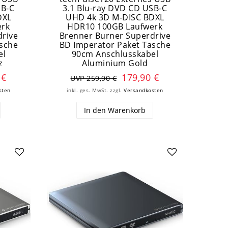
SB-C
3.1 Blu-ray DVD CD USB-C
DXL
UHD 4k 3D M-DISC BDXL
erk
HDR10 100GB Laufwerk
drive
Brenner Burner Superdrive
asche
BD Imperator Paket Tasche
el
90cm Anschlusskabel
z
Aluminium Gold
 €
179,90 €
UVP 259,90 €
sten
inkl. ges. MwSt.
zzgl.
Versandkosten
In den Warenkorb