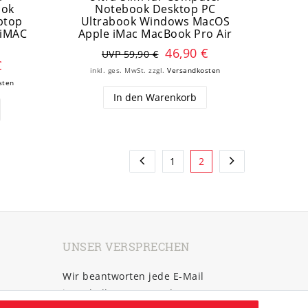
ook
Notebook Desktop PC
ptop
Ultrabook Windows MacOS
 iMAC
Apple iMac MacBook Pro Air
46,90 €
UVP 59,90 €
€
inkl. ges. MwSt.
zzgl.
Versandkosten
sten
In den Warenkorb
1
2
UNSER VERSPRECHEN
Wir beantworten jede E-Mail
innerhalb von 6 Stunden!