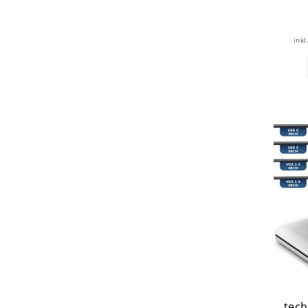
inkl
tech