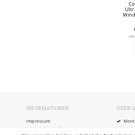
Co
Ult
Wind
inkl
INFORMATIONEN
ÜBER 
Impressum
Monta
Daten­schutz­erklärung
Tägli