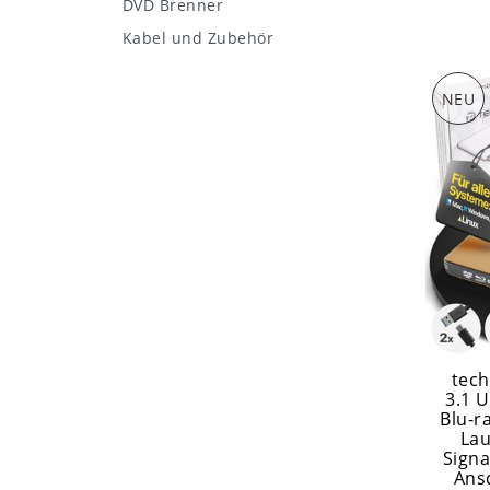
DVD Brenner
Kabel und Zubehör
NEU
tech
3.1 
Blu-
Lau
Sign
Ans