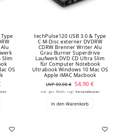
 Type
techPulse120 USB 3.0 & Type
VDRW
C M-Disc externer DVDRW
 Alu
CDRW Brenner Writer Alu
fwerk
Grau Burner Superdrive
 Slim
Laufwerk DVD CD Ultra Slim
ook
für Computer Notebook
Mac OS
Ultrabook Windows 10 Mac OS
ok
Apple iMAC Macbook
€
54,90 €
UVP 59,90 €
sten
inkl. ges. MwSt.
zzgl.
Versandkosten
In den Warenkorb