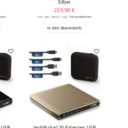
Silber
229,90 €
sten
inkl. ges. MwSt.
zzgl.
Versandkosten
In den Warenkorb
s USB
techPulse120 Externes USB