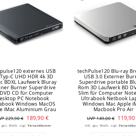
pulse120 externes USB
techPulse120 Blu-ray B
 Typ-C UHD HDR 4k 3D
USB 3.0 Externer Bur
c BDXL Laufwerk Bluray
Superdrive portable Bl
ner Burner Superdrive
Rom 3D Laufwerk BD D
DVD CD für Computer
Slim für Computer Not
esktop PC Notebook
Ultrabook Netbook La
rabook Windows MacOS
Windows Mac Apple 
e iMac Aluminium Grau
Macbook Pro Air
189,90 €
119,90
VP 229,90 €
UVP 149,00 €
. ges. MwSt.
zzgl.
Versandkosten
inkl. ges. MwSt.
zzgl.
Versandko