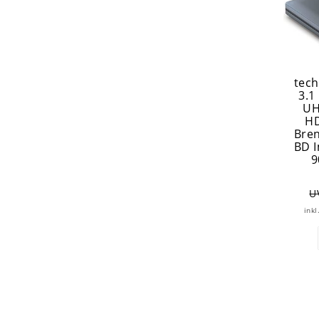
tech
3.1
UH
HD
Bren
BD I
9
U
inkl